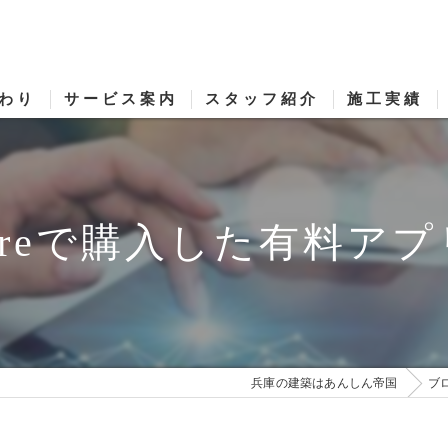
わり
サービス案内
スタッフ紹介
施工実績
お客様へ制作に関するご依頼事項
制作実績
指導実績
pp Storeで購入した有
兵庫の建築はあんしん帝国
ブ