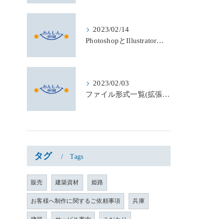
2023/02/14
PhotoshopとIllustratorの違い
2023/02/03
ファイル形式一覧(拡張子まとめ)
タグ
Tags
販売
建築資材
姫路
お客様へ制作に関するご依頼事項
兵庫